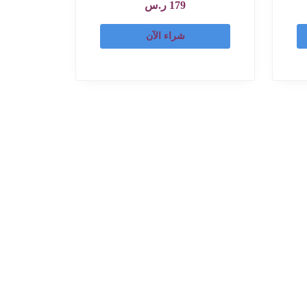
179
ر.س
شراء الآن