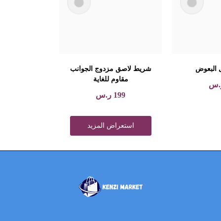
 البعوض
شريط لاصق مزدوج الجوانب
مقاوم للغاية
.س
199
ر.س
استعراض المزيد