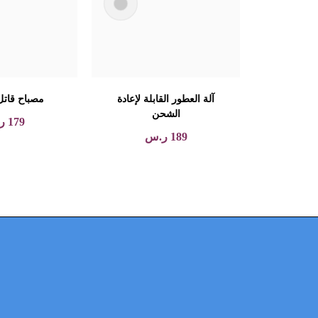
آلة العطور القابلة لإعادة
مصباح قاتل
الشحن
179
ر
189
ر.س