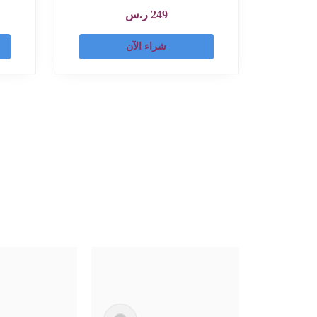
249
ر.س
شراء الآن