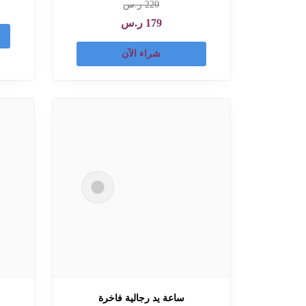
220
ر.س
179
ر.س
شراء الآن
ساعة يد رجالية فاخرة